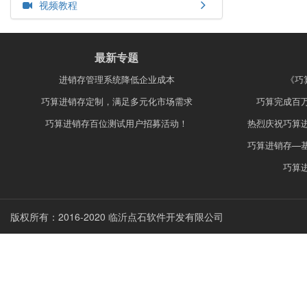
视频教程
最新专题
进销存管理系统降低企业成本
《巧
巧算进销存定制，满足多元化市场需求
巧算完成百
巧算进销存百位测试用户招募活动！
热烈庆祝巧算
巧算进销存—
巧算
版权所有：2016-2020 临沂点石软件开发有限公司