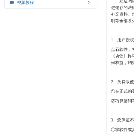
欢迎阅
视频教程
进销存的法
补充资料。
明等全部系
1、
用户授权
点石软件
，
《协议》许
何权益，均
2、
免费版使
①在正式购
②
巧算进销
3、您保证
①将软件或