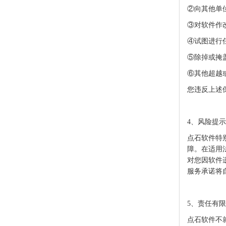
②向其他单
③对软件作
④试图进行
⑤除掉或掩
⑥其他超越
您违反上述
4、风险提
点石软件
特
障。在适用
对您因软件
服务承诺将
5、责任有
点石软件
不