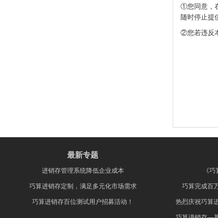
①您同意，
随时停止提
②您若违反
最新专题
进销存管理系统降低企业成本
《巧
巧算进销存定制，满足多元化市场需求
巧算完成百
巧算进销存百位测试用户招募活动！
热烈庆祝巧算
巧算进销存—